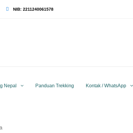
NIB: 2211240061578
ng Nepal
Panduan Trekking
Kontak / WhatsApp
a