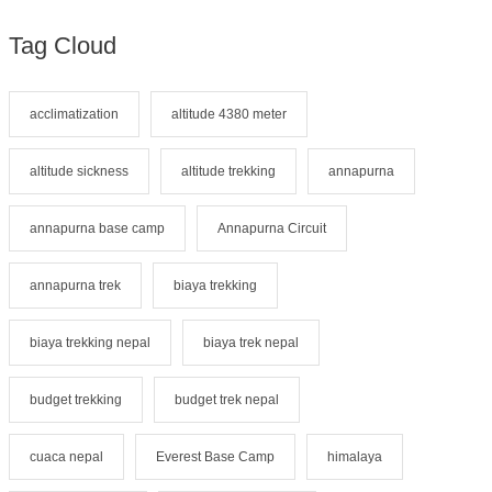
Tag Cloud
acclimatization
altitude 4380 meter
altitude sickness
altitude trekking
annapurna
annapurna base camp
Annapurna Circuit
annapurna trek
biaya trekking
biaya trekking nepal
biaya trek nepal
budget trekking
budget trek nepal
cuaca nepal
Everest Base Camp
himalaya