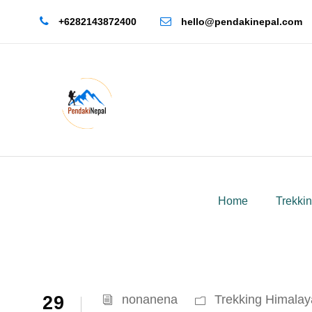
+6282143872400
hello@pendakinepal.com
Home
Trekki
29
nonanena
Trekking Himalay