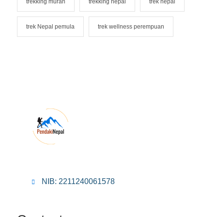
trekking murah
trekking nepal
trek nepal
trek Nepal pemula
trek wellness perempuan
NIB: 2211240061578