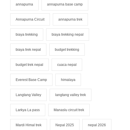
annapurna
annapurna base camp
Annapurna Circuit
annapurna trek
biaya trekking
biaya trekking nepal
biaya trek nepal
budget trekking
budget trek nepal
cuaca nepal
Everest Base Camp
himalaya
Langtang Valley
langtang valley trek
Larkya La pass
Manaslu circuit trek
Mardi Himal trek
Nepal 2025
nepal 2026