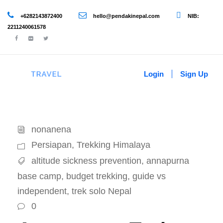
+6282143872400
hello@pendakinepal.com
NIB:
2211240061578
Login
Sign Up
nonanena
Persiapan
,
Trekking Himalaya
altitude sickness prevention
,
annapurna
base camp
,
budget trekking
,
guide vs
independent
,
trek solo Nepal
0