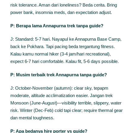
risk tolerance. Aman dari loneliness? Beda cerita. Bring
power bank, insomnia meds, dan expectation adjust.
P: Berapa lama Annapurna trek tanpa guide?
J: Standard: 5-7 hari. Nayapul ke Annapurna Base Camp,
back ke Pokhara. Tapi pacing beda tergantung fitness.
Kalau kamu normal hiker (3-4 jam/hari recreational),
expect 6-7 hari comfortable. Kalau fit, 5-6 days possible.
P: Musim terbaik trek Annapurna tanpa guide?
J: October-November (autumn): clear sky, tepapm
moderate, altitude acclimatization easier. Jangan trek
Monsoon (June-August)—visibility terrible, slippery, water
risk. Winter (Dec-Feb) cold tapi clear; require thermal gear
dan mental toughness.
P: Apa bedanya hire porter vs guide?