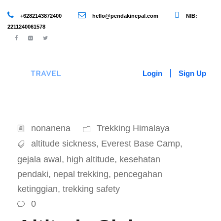
+6282143872400
hello@pendakinepal.com
NIB:
2211240061578
Login
Sign Up
nonanena
Trekking Himalaya
altitude sickness
,
Everest Base Camp
,
gejala awal
,
high altitude
,
kesehatan
pendaki
,
nepal trekking
,
pencegahan
ketinggian
,
trekking safety
0