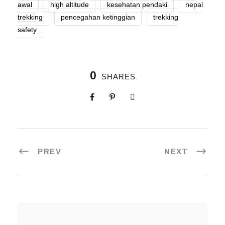
awal
high altitude
kesehatan pendaki
nepal
trekking
pencegahan ketinggian
trekking
safety
0
SHARES
PREV
NEXT