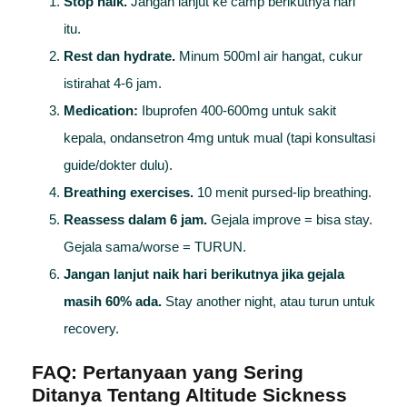
Stop naik.
Jangan lanjut ke camp berikutnya hari
itu.
Rest dan hydrate.
Minum 500ml air hangat, cukur
istirahat 4-6 jam.
Medication:
Ibuprofen 400-600mg untuk sakit
kepala, ondansetron 4mg untuk mual (tapi konsultasi
guide/dokter dulu).
Breathing exercises.
10 menit pursed-lip breathing.
Reassess dalam 6 jam.
Gejala improve = bisa stay.
Gejala sama/worse = TURUN.
Jangan lanjut naik hari berikutnya jika gejala
masih 60% ada.
Stay another night, atau turun untuk
recovery.
FAQ: Pertanyaan yang Sering
Ditanya Tentang
Altitude Sickness