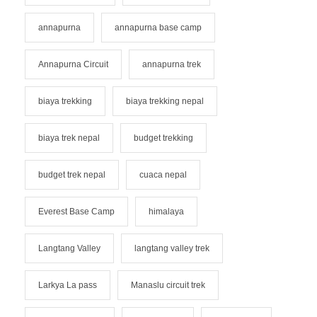
annapurna
annapurna base camp
Annapurna Circuit
annapurna trek
biaya trekking
biaya trekking nepal
biaya trek nepal
budget trekking
budget trek nepal
cuaca nepal
Everest Base Camp
himalaya
Langtang Valley
langtang valley trek
Larkya La pass
Manaslu circuit trek