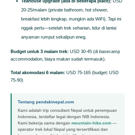
Teahouse upgrade (ada di beberapa place):
USD
20-25/malam (private bathroom, hot shower,
breakfast lebih lengkap, mungkin ada WiFi). Tapi ini
nggak perlu—setelah trek seharian, tidur di lantai
anyaman rumput sekalipun eneg.
Budget untuk 3 malam trek:
USD 30-45 (di basecamp
accommodation, biaya makan sudah termasuk).
Total akomodasi 6 malam:
USD 75-165 (budget: USD
75-90)
Tentang pendakinepal.com
Kami adalah trip consultant Nepal untuk perempuan
Indonesia, terdaftar legal dengan NIB Indonesia.
Kami bekerja sama dengan
mountain-hike.com
—
operator trek lokal Nepal yang tersertifikasi dan