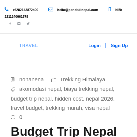
+6282143872400
hello@pendakinepal.com
NIB:
2211240061578
Login
Sign Up
nonanena
Trekking Himalaya
akomodasi nepal
,
biaya trekking nepal
,
budget trip nepal
,
hidden cost
,
nepal 2026
,
travel budget
,
trekking murah
,
visa nepal
0
Budget Trip Nepal